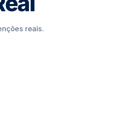
eal
enções reais.