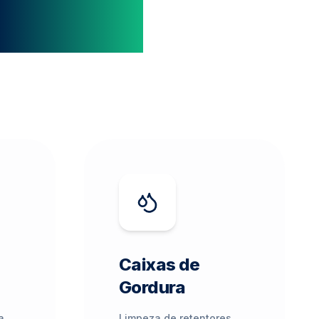
f 360º
Caixas de
Gordura
a
Limpeza de retentores