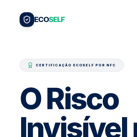
ECO
SELF
CERTIFICAÇÃO ECOSELF POR NFC
O Risco
Invisível