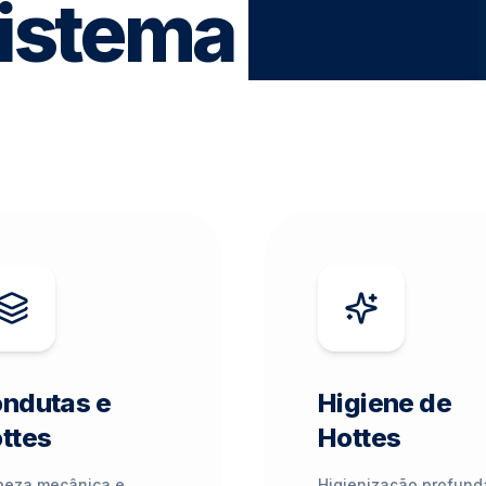
istema
Ecosel
ndutas e
Higiene de
ttes
Hottes
peza mecânica e
Higienização profund