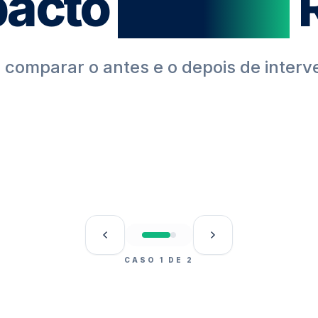
pacto
Ecoself
R
 comparar o antes e o depois de interv
CASO
1
DE
2