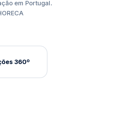
ação em Portugal.
s HORECA
ções 360º