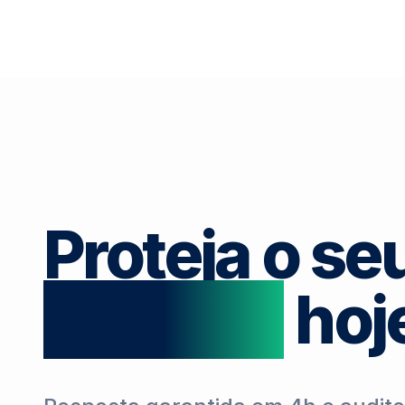
Proteja o se
negócio
hoj