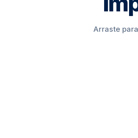
Im
Arraste para
POIS
ANTES